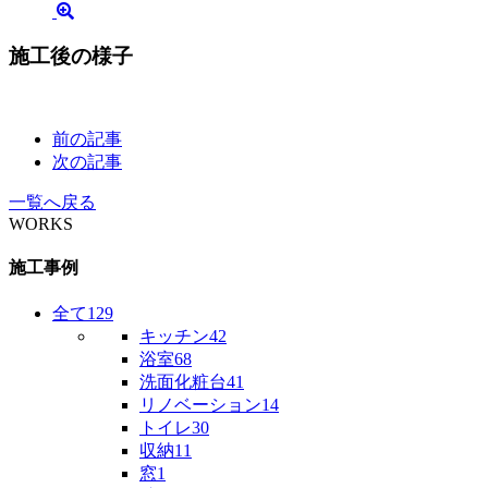
施工後の様子
前の記事
次の記事
一覧へ戻る
WORKS
施工事例
全て
129
キッチン
42
浴室
68
洗面化粧台
41
リノベーション
14
トイレ
30
収納
11
窓
1