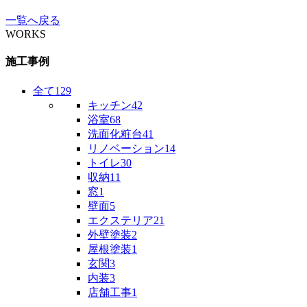
一覧へ戻る
WORKS
施工事例
全て
129
キッチン
42
浴室
68
洗面化粧台
41
リノベーション
14
トイレ
30
収納
11
窓
1
壁面
5
エクステリア
21
外壁塗装
2
屋根塗装
1
玄関
3
内装
3
店舗工事
1