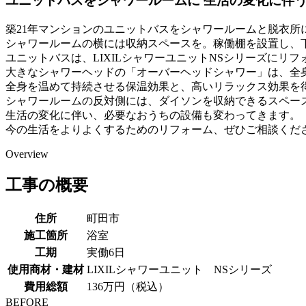
ユニットバスをシャワールームに 生活の変化に伴
築21年マンションのユニットバスをシャワールームと脱衣所
シャワールームの横には収納スペースを。稼働棚を設置し、
ユニットバスは、LIXILシャワーユニットNSシリーズにリ
大きなシャワーヘッドの「オーバーヘッドシャワー」は、全
全身を温めて持続させる保温効果と、高いリラックス効果を
シャワールームの反対側には、ダイソンを収納できるスペー
生活の変化に伴い、必要なおうちの設備も変わってきます。
今の生活をよりよくするためのリフォーム、ぜひご相談くだ
Overview
工事の概要
住所
町田市
施工箇所
浴室
工期
実働6日
使用商材・建材
LIXILシャワーユニット NSシリーズ
費用総額
136万円（税込）
BEFORE