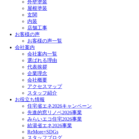
外壁塗装
屋根塗装
玄関
内装
店舗工事
お客様の声
お客様の声一覧
会社案内
会社案内一覧
選ばれる理由
代表挨拶
企業理念
会社概要
アクセスマップ
スタッフ紹介
お役立ち情報
住宅省エネ2026キャンペーン
先進的窓リノベ2026事業
みらいエコ住宅2026事業
給湯省エネ2026事業
ReMore×SDGs
スタッフブログ