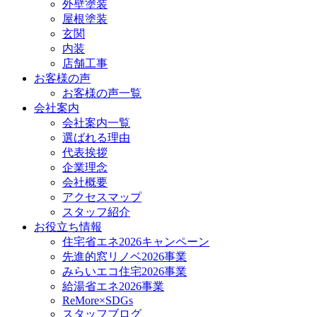
外壁塗装
屋根塗装
玄関
内装
店舗工事
お客様の声
お客様の声一覧
会社案内
会社案内一覧
選ばれる理由
代表挨拶
企業理念
会社概要
アクセスマップ
スタッフ紹介
お役立ち情報
住宅省エネ2026キャンペーン
先進的窓リノベ2026事業
みらいエコ住宅2026事業
給湯省エネ2026事業
ReMore×SDGs
スタッフブログ