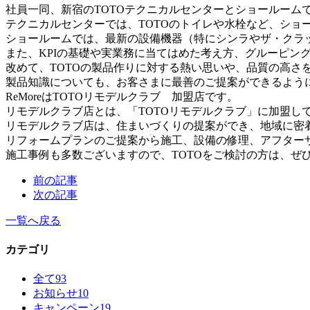
社員一同、新宿のTOTOテクニカルセンターとショールームで
テクニカルセンターでは、TOTOのトイレや水栓など、ショ
ショールームでは、最新の設備機器（特にシンラやザ・クラ
また、KPIの基礎や実業務に当てはめた考え方、グルーピン
改めて、TOTOの製品作りに対する熱い思いや、品質の高さ
製品知識についても、お客さまに最善のご提案ができるよう
ReMoreはTOTOリモデルクラブ 加盟店です。
リモデルクラブ店とは、「TOTOリモデルクラブ」に加盟し
リモデルクラブ店は、住まいづくりの提案ができ、地域に密
リフォームプランのご提案から施工、設備の修理、アフター
施工事例も多数ございますので、TOTOをご検討の方は、ぜ
前の記事
次の記事
一覧へ戻る
カテゴリ
全て
93
お知らせ
10
キャンペーン
19