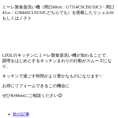
ミーレ製食器洗い機（間口60cm：G7314CSCISUSJC3・間口
45㎝：G5844SCI-SUSJCどちらでも）を搭載したリシェルSI
もしくはノクト
LIXILのキッチンに
ミーレ製食器洗い機が加わることで、
調理をはじめとする
キッチンまわりの行動が
スムーズにな
り、
キッチンで過ごす時間が
より豊かなものになります✨
お得にリフォームできる
この機会に
ぜひReMoreにご相談ください😊
前の記事