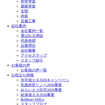
外壁塗装
屋根塗装
玄関
内装
店舗工事
会社案内
会社案内一覧
選ばれる理由
代表挨拶
企業理念
会社概要
アクセスマップ
スタッフ紹介
お客様の声
お客様の声一覧
お役立ち情報
住宅省エネ2026キャンペーン
先進的窓リノベ2026事業
みらいエコ住宅2026事業
給湯省エネ2026事業
ReMore×SDGs
スタッフブログ