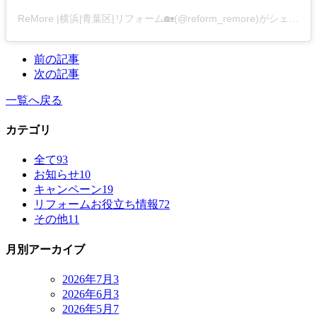
ReMore |横浜|青葉区|リフォーム🏡(@reform_remore)がシェアした投稿
前の記事
次の記事
一覧へ戻る
カテゴリ
全て
93
お知らせ
10
キャンペーン
19
リフォームお役立ち情報
72
その他
11
月別アーカイブ
2026年7月
3
2026年6月
3
2026年5月
7